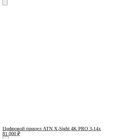
Цифровой прицел ATN X-Sight 4K PRO 3-14x
81 000
₽
Quantity