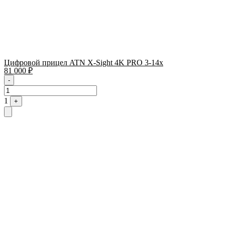
Цифровой прицел ATN X-Sight 4K PRO 3-14x
81 000
₽
Quantity
-
1
+